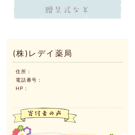
(株)レデイ薬局
住所：
電話番号：
HP：