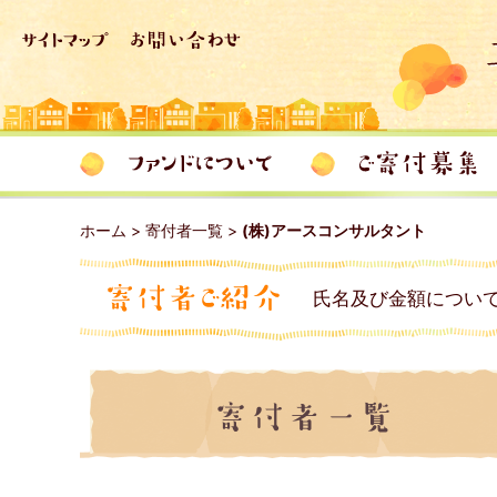
ホーム
>
寄付者一覧
>
(株)アースコンサルタント
氏名及び金額につい