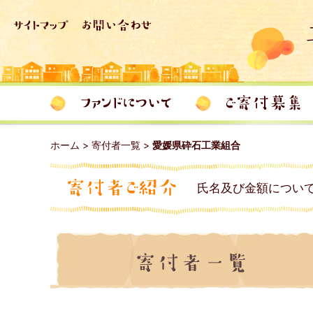
ホーム
>
寄付者一覧
>
愛媛県砕石工業組合
氏名及び金額につい